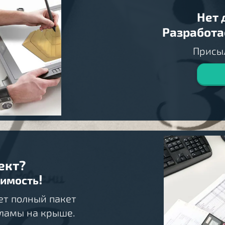
Нет 
Разработа
Присы
ект?
!
оимость
т полный пакет
кламы на крыше.