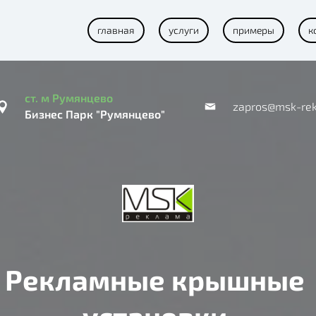
главная
услуги
примеры
к
ст. м Румянцево
zapros@msk-rek
Бизнес Парк "Румянцево"
Рекламные крышные